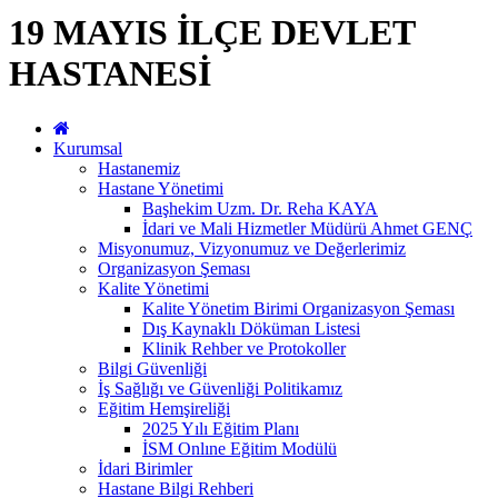
19 MAYIS İLÇE DEVLET
HASTANESİ
Kurumsal
Hastanemiz
Hastane Yönetimi
Başhekim Uzm. Dr. Reha KAYA
İdari ve Mali Hizmetler Müdürü Ahmet GENÇ
Misyonumuz, Vizyonumuz ve Değerlerimiz
Organizasyon Şeması
Kalite Yönetimi
Kalite Yönetim Birimi Organizasyon Şeması
Dış Kaynaklı Döküman Listesi
Klinik Rehber ve Protokoller
Bilgi Güvenliği
İş Sağlığı ve Güvenliği Politikamız
Eğitim Hemşireliği
2025 Yılı Eğitim Planı
İSM Onlıne Eğitim Modülü
İdari Birimler
Hastane Bilgi Rehberi