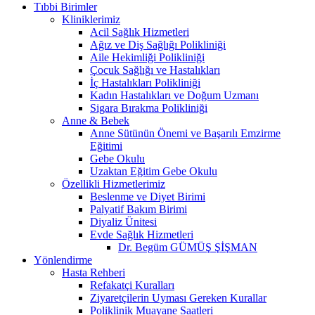
Tıbbi Birimler
Kliniklerimiz
Acil Sağlık Hizmetleri
Ağız ve Diş Sağlığı Polikliniği
Aile Hekimliği Polikliniği
Çocuk Sağlığı ve Hastalıkları
İç Hastalıkları Polikliniği
Kadın Hastalıkları ve Doğum Uzmanı
Sigara Bırakma Polikliniği
Anne & Bebek
Anne Sütünün Önemi ve Başarılı Emzirme
Eğitimi
Gebe Okulu
Uzaktan Eğitim Gebe Okulu
Özellikli Hizmetlerimiz
Beslenme ve Diyet Birimi
Palyatif Bakım Birimi
Diyaliz Ünitesi
Evde Sağlık Hizmetleri
Dr. Begüm GÜMÜŞ ŞİŞMAN
Yönlendirme
Hasta Rehberi
Refakatçi Kuralları
Ziyaretçilerin Uyması Gereken Kurallar
Poliklinik Muayane Saatleri