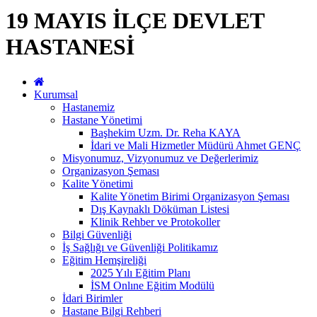
19 MAYIS İLÇE DEVLET
HASTANESİ
Kurumsal
Hastanemiz
Hastane Yönetimi
Başhekim Uzm. Dr. Reha KAYA
İdari ve Mali Hizmetler Müdürü Ahmet GENÇ
Misyonumuz, Vizyonumuz ve Değerlerimiz
Organizasyon Şeması
Kalite Yönetimi
Kalite Yönetim Birimi Organizasyon Şeması
Dış Kaynaklı Döküman Listesi
Klinik Rehber ve Protokoller
Bilgi Güvenliği
İş Sağlığı ve Güvenliği Politikamız
Eğitim Hemşireliği
2025 Yılı Eğitim Planı
İSM Onlıne Eğitim Modülü
İdari Birimler
Hastane Bilgi Rehberi