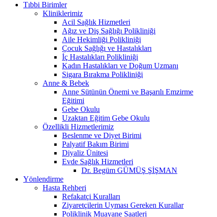
Tıbbi Birimler
Kliniklerimiz
Acil Sağlık Hizmetleri
Ağız ve Diş Sağlığı Polikliniği
Aile Hekimliği Polikliniği
Çocuk Sağlığı ve Hastalıkları
İç Hastalıkları Polikliniği
Kadın Hastalıkları ve Doğum Uzmanı
Sigara Bırakma Polikliniği
Anne & Bebek
Anne Sütünün Önemi ve Başarılı Emzirme
Eğitimi
Gebe Okulu
Uzaktan Eğitim Gebe Okulu
Özellikli Hizmetlerimiz
Beslenme ve Diyet Birimi
Palyatif Bakım Birimi
Diyaliz Ünitesi
Evde Sağlık Hizmetleri
Dr. Begüm GÜMÜŞ ŞİŞMAN
Yönlendirme
Hasta Rehberi
Refakatçi Kuralları
Ziyaretçilerin Uyması Gereken Kurallar
Poliklinik Muayane Saatleri